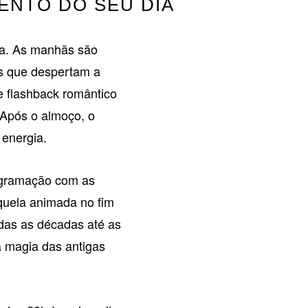
NTO DO SEU DIA
a. As manhãs são
os que despertam a
e flashback romântico
 Após o almoço, o
 energia.
rogramação com as
quela animada no fim
odas as décadas até as
 magia das antigas