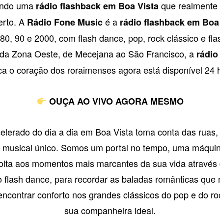
rando uma
que realmente 
rádio flashback em Boa Vista
erto. A
é a
Rádio Fone Music
rádio flashback em Boa
80, 90 e 2000, com flash dance, pop, rock clássico e fl
 da Zona Oeste, de Mecejana ao São Francisco, a
rádio
a o coração dos roraimenses agora está disponível 24 h
OUÇA AO VIVO AGORA MESMO
elerado do dia a dia em Boa Vista toma conta das ruas
o musical único. Somos um portal no tempo, uma máqu
volta aos momentos mais marcantes da sua vida através 
do flash dance, para recordar as baladas românticas qu
ncontrar conforto nos grandes clássicos do pop e do roc
sua companheira ideal.