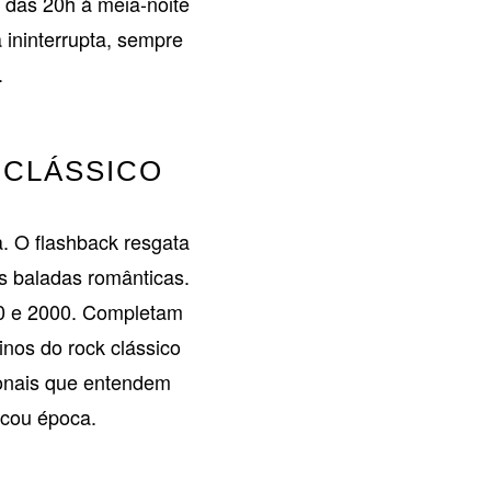
 das 20h à meia-noite
 ininterrupta, sempre
.
 CLÁSSICO
. O flashback resgata
s baladas românticas.
 90 e 2000. Completam
nos do rock clássico
ionais que entendem
rcou época.