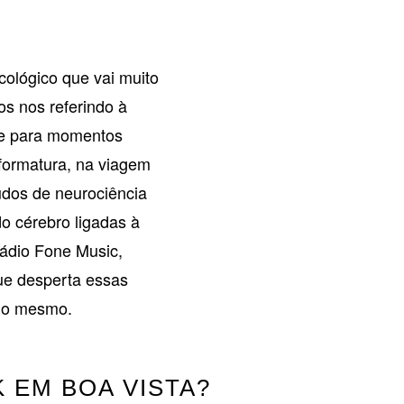
cológico que vai muito
s nos referindo à
te para momentos
 formatura, na viagem
udos de neurociência
 cérebro ligadas à
Rádio Fone Music,
ue desperta essas
go mesmo.
 EM BOA VISTA?