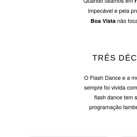
Quando falamos em
impecável e pela 
não toca
Boa Vista
TRÊS DÉC
O Flash Dance e a mú
sempre foi vivida co
flash dance tem 
programação também