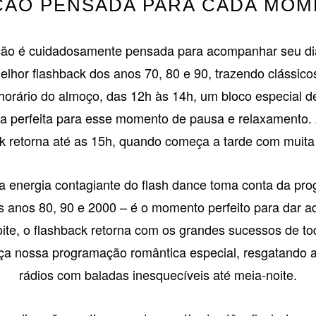
ÃO PENSADA PARA CADA MOME
ão é cuidadosamente pensada para acompanhar seu di
lhor flashback dos anos 70, 80 e 90, trazendo clássic
horário do almoço, das 12h às 14h, um bloco especial d
nora perfeita para esse momento de pausa e relaxamento.
k retorna até as 15h, quando começa a tarde com muita
a energia contagiante do flash dance toma conta da p
s anos 80, 90 e 2000 – é o momento perfeito para dar a
oite, o flashback retorna com os grandes sucessos de t
a nossa programação romântica especial, resgatando a
rádios com baladas inesquecíveis até meia-noite.