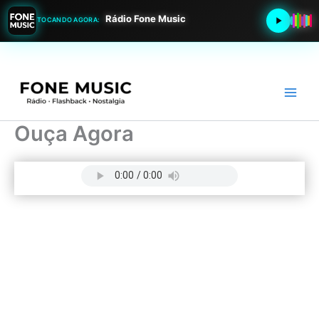
Rádio Fone Music
TOCANDO AGORA:
Ir
para
o
conteúdo
Ouça Agora